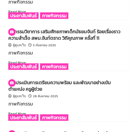
ภาพกิจกรรม
ปี
งาน
ที่
ตาม
Read
Read More
ประชาสัมพันธ์
ภาพกิจกรรม
4
ข้อ
more
ตกลง
about
ใน
คณะ
มหกรรมวิชาการ เสริมศักยภาพเด็กมัธยมจันท์ ร้อยเรื่องราว
การ
ครู
ความสำเร็จ สพม.จันท์ตราด วิถีคุณภาพ ครั้งที่ 11
พัฒนา
นักเรียน
งาน
เข้า
5 กันยายน 2025
ผู้ดูแลเว็บ
(PA)
รับ
ภาพกิจกรรม
รอง
รางวัล
ผู้
ระดับ
Read
Read More
ประชาสัมพันธ์
ภาพกิจกรรม
อำนวย
จังหวัด
more
การ
จาก
about
สถาน
โครงการ
มหกรรม
การประเมินการเตรียมความพร้อม และพัฒนาอย่างเข้ม
ศึกษา
สื่อสาร
วิชาการ
ตำแหน่ง ครูผู้ช่วย
สร้างสรรค์
เสริม
รู้
ศักยภาพ
28 สิงหาคม 2025
ผู้ดูแลเว็บ
เท่า
เด็ก
ภาพกิจกรรม
ทัน
มัธยม
ยาบ้า
จันท์
Read
Read More
ประชาสัมพันธ์
ภาพกิจกรรม
ร้อย
more
เรื่อง
about
ราว
การ