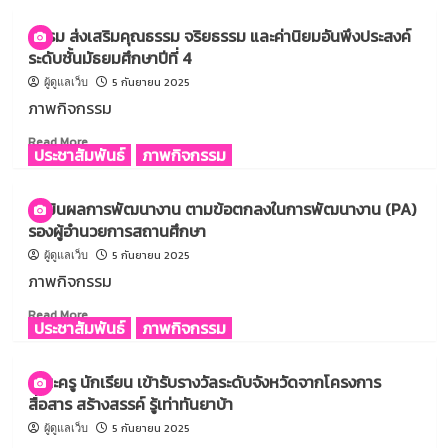
องศา
เรียน
อบรม ส่งเสริมคุณธรรม จริยธรรม และค่านิยมอันพึงประสงค์
รู้
ระดับชั้นมัธยมศึกษาปีที่ 4
ระบบ
งาน
5 กันยายน 2025
ผู้ดูแลเว็บ
นิติบัญญัติ
ภาพกิจกรรม
และ
คณะ
Read
Read More
ประชาสัมพันธ์
ภาพกิจกรรม
กรรมาธิการ”
more
ณ
about
อาคาร
อบรม
ระเมินผลการพัฒนางาน ตามข้อตกลงในการพัฒนางาน (PA)
รัฐสภา
ส่ง
รองผู้อำนวยการสถานศึกษา
เสริม
คุณธรรม
5 กันยายน 2025
ผู้ดูแลเว็บ
จริยธรรม
ภาพกิจกรรม
และ
ค่า
Read
Read More
ประชาสัมพันธ์
ภาพกิจกรรม
นิยม
more
อัน
about
พึง
ระ
คณะครู นักเรียน เข้ารับรางวัลระดับจังหวัดจากโครงการ
ประสงค์
เมิน
สื่อสาร สร้างสรรค์ รู้เท่าทันยาบ้า
ระดับ
ผล
ชั้น
การ
5 กันยายน 2025
ผู้ดูแลเว็บ
มัธยมศึกษา
พัฒนา