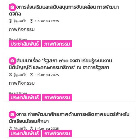
โครงการส่งเสริมและสนับสนุนการขับเคลื่อน การพัฒนา
ดิจิทัล
5 กันยายน 2025
ผู้ดูแลเว็บ
ภาพกิจกรรม
Read
Read More
ประชาสัมพันธ์
ภาพกิจกรรม
more
about
โครงการ
งานสัมมนาเรื่อง “รัฐสภา ๓๖๐ องศา เรียนรู้ระบบงาน
ส่ง
นิติบัญญัติ และคณะกรรมาธิการ” ณ อาคารรัฐสภา
เสริม
และ
5 กันยายน 2025
ผู้ดูแลเว็บ
สนับสนุน
ภาพกิจกรรม
การ
ขับ
Read
Read More
ประชาสัมพันธ์
ภาพกิจกรรม
เคลื่อน
more
การ
about
พัฒนา
งาน
โครงการ ค่ายพัฒนาศักยภาพด้านการผลิตภาพยนตร์สำหรับ
ดิจิทัล
สัมมนา
นักเรียนมัธยมศึกษา
เรื่อง
“รัฐสภา
5 กันยายน 2025
ผู้ดูแลเว็บ
ประชาสัมพันธ์
ภาพกิจกรรม
๓๖๐