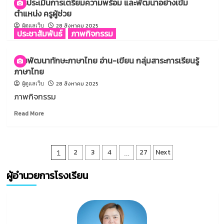
การประเมินการเตรียมความพร้อม และพัฒนาอย่างเข้ม
ความ
ประเมิน
ตำแหน่ง ครูผู้ช่วย
สำเร็จ
การเต
สพม.จันท์
รี
28 สิงหาคม 2025
ผู้ดูแลเว็บ
ประชาสัมพันธ์
ภาพกิจกรรม
ตราด
ยม
วิถี
ความ
คุณภาพ
พร้อม
ค่ายพัฒนาทักษะภาษาไทย อ่าน-เขียน กลุ่มสาระการเรียนรู้
ครั้ง
และ
ภาษาไทย
ที่
พัฒนา
11
อย่าง
28 สิงหาคม 2025
ผู้ดูแลเว็บ
เข้ม
ภาพกิจกรรม
ตำแหน่ง
ครู
Read
Read More
ผู้
more
ช่วย
about
ค่าย
Posts
พัฒนา
2
3
4
27
Next
1
…
ทักษะ
pagination
ภาษา
ผู้อำนวยการโรงเรียน
ไทย
อ่าน-
เขียน
กลุ่ม
สาระ